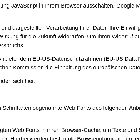
ndung JavaScript in Ihrem Browser ausschalten. Google 
ehend dargestellten Verarbeitung Ihrer Daten Ihre Einwill
t Wirkung für die Zukunft widerrufen. Um Ihren Widerruf 
erspruchs.
r Anbieter dem EU-US-Datenschutzrahmen (EU-US Data P
hen Kommission die Einhaltung des europäischen Datens
nden sich hier:
https://business.safety.google
/intl
/de
/priv
on Schriftarten sogenannte Web Fonts des folgenden Anbie
tigten Web Fonts in ihren Browser-Cache, um Texte und Sc
her. Hierbei werden bestimmte Browserinformationen, ein